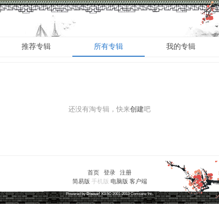
淘帖
推荐专辑
所有专辑
我的专辑
还没有淘专辑，快来
创建
吧
首页
|
登录
|
注册
简易版
手机版
电脑版
客户端
草根笔记
(
沪ICP备16030315号-1
)
Powered by
Discuz!
X3.5
© 2001-2013
Comsenz
Inc.