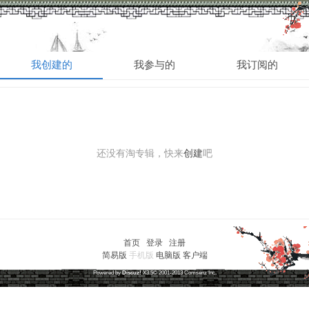
的淘帖
我创建的
我参与的
我订阅的
还没有淘专辑，快来
创建
吧
首页
|
登录
|
注册
简易版
手机版
电脑版
客户端
草根笔记
(
沪ICP备16030315号-1
)
Powered by
Discuz!
X3.5
© 2001-2013
Comsenz
Inc.