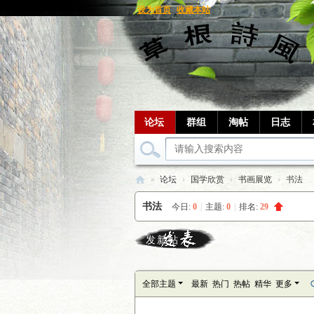
设为首页
收藏本站
论坛
群组
淘帖
日志
»
论坛
›
国学欣赏
›
书画展览
›
书法
草
书法
今日:
0
|
主题:
0
|
排名:
29
根
笔
发新帖
记
全部主题
最新
热门
热帖
精华
更多