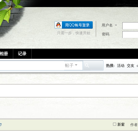
用户名
只需一步，快速开始
密码
相册
记录
帖子
热搜:
活动
交友
搜
索
新窗
作者