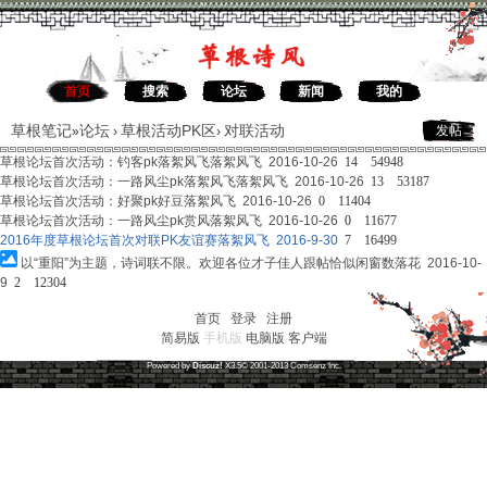
首页
搜索
论坛
新闻
我的
草根笔记
论坛
草根活动PK区
对联活动
发帖
»
›
›
草根论坛首次活动：钓客pk落絮风飞
落絮风飞 2016-10-26
14
54948
草根论坛首次活动：一路风尘pk落絮风飞
落絮风飞 2016-10-26
13
53187
草根论坛首次活动：好聚pk好豆
落絮风飞 2016-10-26
0
11404
草根论坛首次活动：一路风尘pk赏风
落絮风飞 2016-10-26
0
11677
2016年度草根论坛首次对联PK友谊赛
落絮风飞 2016-9-30
7
16499
以“重阳”为主题，诗词联不限。欢迎各位才子佳人跟帖
恰似闲窗数落花 2016-10-
9
2
12304
首页
|
登录
|
注册
简易版
手机版
电脑版
客户端
草根笔记
(
沪ICP备16030315号-1
)
Powered by
Discuz!
X3.5
© 2001-2013
Comsenz
Inc.