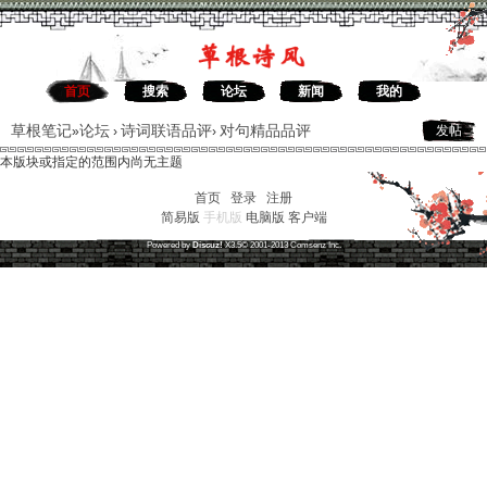
首页
搜索
论坛
新闻
我的
草根笔记
论坛
诗词联语品评
对句精品品评
发帖
»
›
›
本版块或指定的范围内尚无主题
首页
|
登录
|
注册
简易版
手机版
电脑版
客户端
草根笔记
(
沪ICP备16030315号-1
)
Powered by
Discuz!
X3.5
© 2001-2013
Comsenz
Inc.