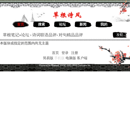
首页
搜索
论坛
新闻
我的
草根笔记
论坛
诗词联语品评
对句精品品评
发帖
»
›
›
本版块或指定的范围内尚无主题
首页
|
登录
|
注册
简易版
手机版
电脑版
客户端
草根笔记
(
沪ICP备16030315号-1
)
Powered by
Discuz!
X3.5
© 2001-2013
Comsenz
Inc.