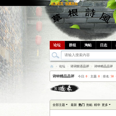
设为首页
收藏本站
论坛
群组
淘帖
日志
»
论坛
›
诗词联语品评
›
诗钟精品品评
草
诗钟精品品评
今日:
0
|
主题:
0
|
排名:
50
根
笔
发新帖
记
全部主题
最新
热门
热帖
精华
更多