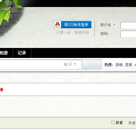
用户名
只需一步，快速开始
密码
相册
记录
帖子
热搜:
活动
交友
搜
索
新窗
作者