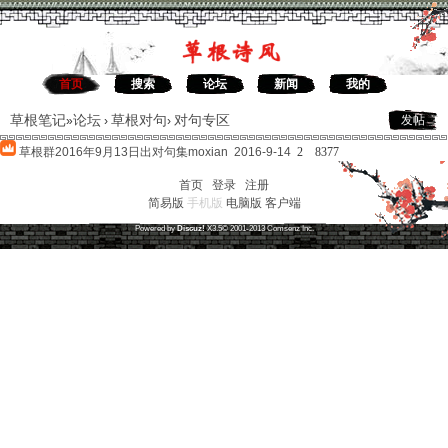
首页
搜索
论坛
新闻
我的
草根笔记
论坛
草根对句
对句专区
发帖
»
›
›
草根群2016年9月13日出对句集
moxian 2016-9-14
2
8377
首页
|
登录
|
注册
简易版
手机版
电脑版
客户端
草根笔记
(
沪ICP备16030315号-1
)
Powered by
Discuz!
X3.5
© 2001-2013
Comsenz
Inc.