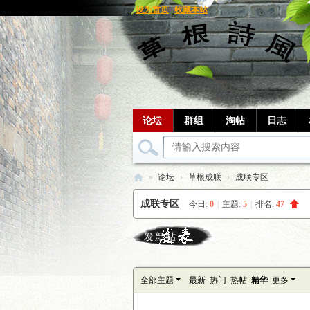
设为首页
收藏本站
论坛
群组
淘帖
日志
»
论坛
›
草根成联
›
成联专区
草
成联专区
今日:
0
|
主题:
5
|
排名:
47
根
笔
发新帖
记
全部主题
最新
热门
热帖
精华
更多