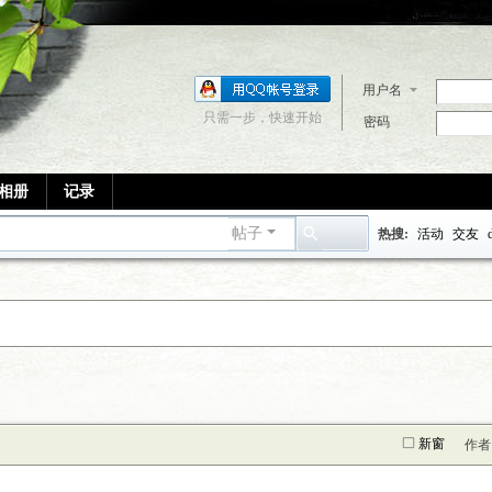
用户名
只需一步，快速开始
密码
相册
记录
帖子
热搜:
活动
交友
搜
索
新窗
作者