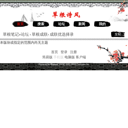
首页
搜索
论坛
新闻
我的
草根笔记
论坛
草根成联
成联优选择录
发帖
»
›
›
本版块或指定的范围内尚无主题
首页
|
登录
|
注册
简易版
手机版
电脑版
客户端
草根笔记
(
沪ICP备16030315号-1
)
Powered by
Discuz!
X3.5
© 2001-2013
Comsenz
Inc.