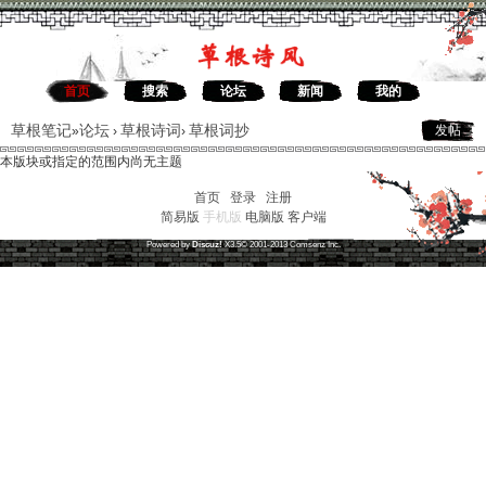
首页
搜索
论坛
新闻
我的
草根笔记
论坛
草根诗词
草根词抄
发帖
»
›
›
本版块或指定的范围内尚无主题
首页
|
登录
|
注册
简易版
手机版
电脑版
客户端
草根笔记
(
沪ICP备16030315号-1
)
Powered by
Discuz!
X3.5
© 2001-2013
Comsenz
Inc.