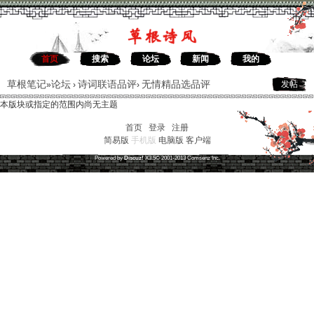
首页
搜索
论坛
新闻
我的
草根笔记
论坛
诗词联语品评
无情精品选品评
发帖
»
›
›
本版块或指定的范围内尚无主题
首页
|
登录
|
注册
简易版
手机版
电脑版
客户端
草根笔记
(
沪ICP备16030315号-1
)
Powered by
Discuz!
X3.5
© 2001-2013
Comsenz
Inc.