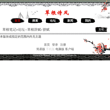
首页
搜索
论坛
新闻
我的
草根笔记
论坛
草根辞赋
骈赋
发帖
»
›
›
本版块或指定的范围内尚无主题
首页
|
登录
|
注册
简易版
手机版
电脑版
客户端
草根笔记
(
沪ICP备16030315号-1
)
Powered by
Discuz!
X3.5
© 2001-2013
Comsenz
Inc.