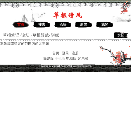
首页
搜索
论坛
新闻
我的
草根笔记
论坛
草根辞赋
骈赋
发帖
»
›
›
本版块或指定的范围内尚无主题
首页
|
登录
|
注册
简易版
手机版
电脑版
客户端
草根笔记
(
沪ICP备16030315号-1
)
Powered by
Discuz!
X3.5
© 2001-2013
Comsenz
Inc.