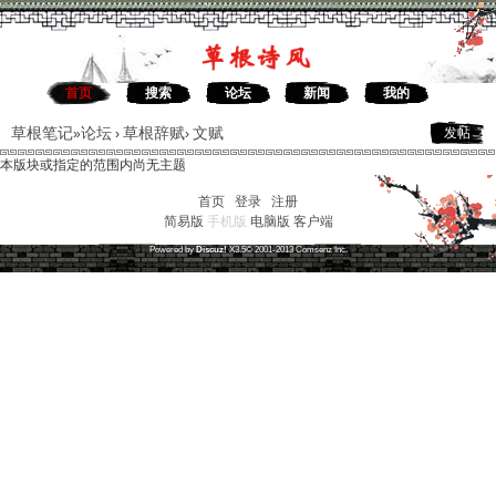
首页
搜索
论坛
新闻
我的
草根笔记
论坛
草根辞赋
文赋
发帖
»
›
›
本版块或指定的范围内尚无主题
首页
|
登录
|
注册
简易版
手机版
电脑版
客户端
草根笔记
(
沪ICP备16030315号-1
)
Powered by
Discuz!
X3.5
© 2001-2013
Comsenz
Inc.