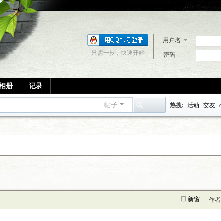
用户名
只需一步，快速开始
密码
相册
记录
帖子
热搜:
活动
交友
搜
索
新窗
作者