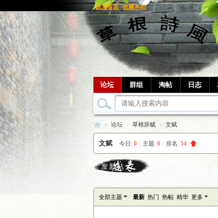
设为首页
收藏本站
论坛
群组
淘帖
日志
»
论坛
›
草根辞赋
›
文赋
草
文赋
今日:
0
|
主题:
0
|
排名:
54
根
笔
发新帖
记
全部主题
最新
热门
热帖
精华
更多