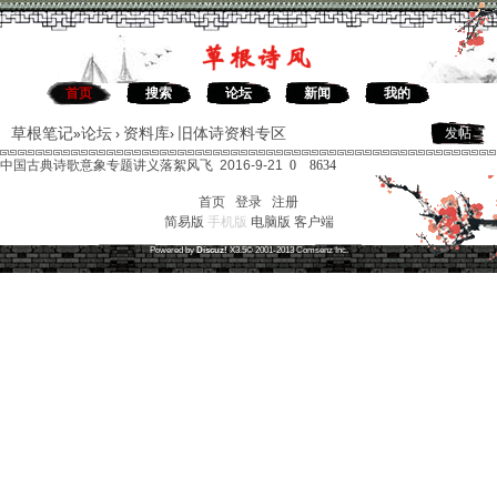
首页
搜索
论坛
新闻
我的
草根笔记
论坛
资料库
旧体诗资料专区
发帖
»
›
›
中国古典诗歌意象专题讲义
落絮风飞 2016-9-21
0
8634
首页
|
登录
|
注册
简易版
手机版
电脑版
客户端
草根笔记
(
沪ICP备16030315号-1
)
Powered by
Discuz!
X3.5
© 2001-2013
Comsenz
Inc.