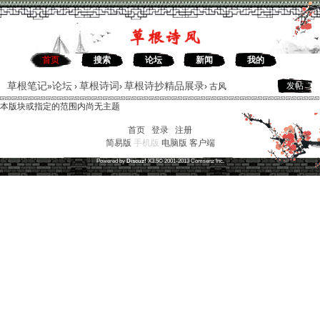
首页
搜索
论坛
新闻
我的
草根笔记
论坛
草根诗词
草根诗抄精品展录
发帖
»
›
›
›
古风
本版块或指定的范围内尚无主题
首页
|
登录
|
注册
简易版
手机版
电脑版
客户端
草根笔记
(
沪ICP备16030315号-1
)
Powered by
Discuz!
X3.5
© 2001-2013
Comsenz
Inc.