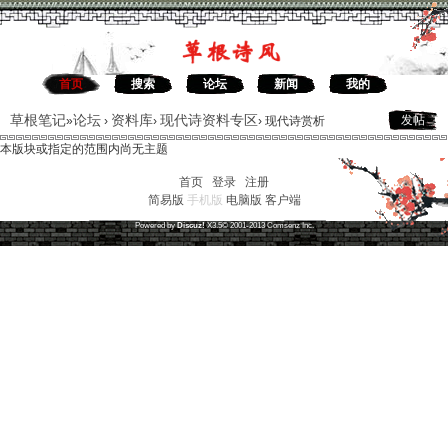
首页
搜索
论坛
新闻
我的
草根笔记
论坛
资料库
现代诗资料专区
发帖
»
›
›
›
现代诗赏析
本版块或指定的范围内尚无主题
首页
|
登录
|
注册
简易版
手机版
电脑版
客户端
草根笔记
(
沪ICP备16030315号-1
)
Powered by
Discuz!
X3.5
© 2001-2013
Comsenz
Inc.