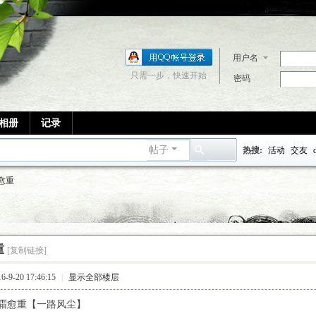
用户名
只需一步，快速开始
密码
相册
记录
帖子
热搜:
活动
交友
搜
愈重
索
重
[复制链接]
9-20 17:46:15
|
显示全部楼层
霜愈重【一路风尘】