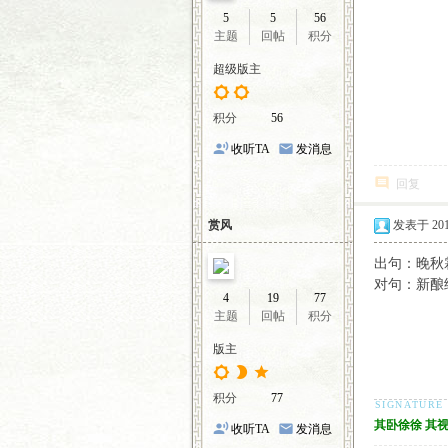
5
5
56
主题
回帖
积分
超级版主
积分
56
收听TA
发消息
回复
赏风
发表于 2016-
出句：晚秋
对句：新酿
4
19
77
主题
回帖
积分
版主
积分
77
其卧徐徐 其
收听TA
发消息