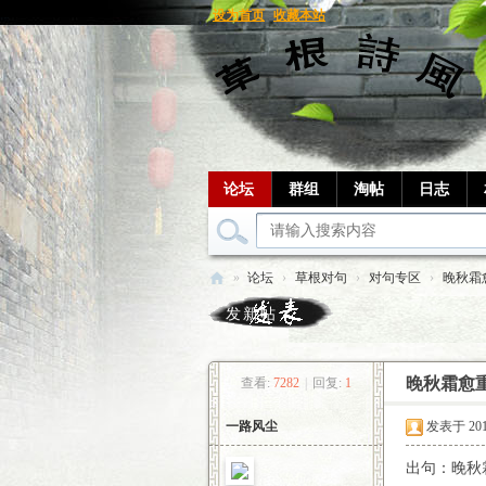
设为首页
收藏本站
论坛
群组
淘帖
日志
»
论坛
›
草根对句
›
对句专区
›
晚秋霜
草
发新帖
根
笔
晚秋霜愈
查看:
7282
|
回复:
1
记
一路风尘
发表于 2016-
出句：晚秋