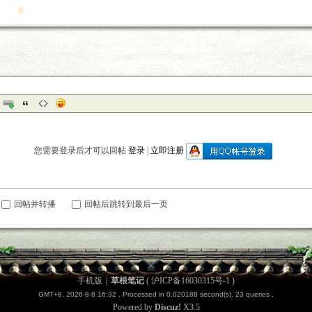
您需要登录后才可以回帖
登录
|
立即注册
回帖并转播
回帖后跳转到最后一页
手机版
|
草根笔记
(
沪ICP备16030315号-1
)
GMT+8, 2026-8-8 16:32
, Processed in 0.020188 second(s), 23 queries .
Powered by
Discuz!
X3.5