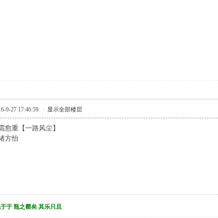
9-27 17:46:59
|
显示全部楼层
霜愈重【一路风尘】
绪方怡
视于于 瓶之罄矣 其乐只且