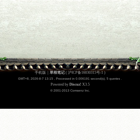
手机版
|
草根笔记
(
沪ICP备16030315号-1
)
GMT+8, 2026-8-7 13:15
, Processed in 0.006191 second(s), 5 queries .
Powered by
Discuz!
X3.5
© 2001-2013
Comsenz
Inc.