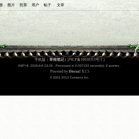
册
|
图片
|
投票
|
用户
|
帖子
|
文章
手机版
|
草根笔记
(
沪ICP备16030315号-1
)
GMT+8, 2026-8-6 23:26
, Processed in 0.007153 second(s), 8 queries .
Powered by
Discuz!
X3.5
© 2001-2013
Comsenz
Inc.