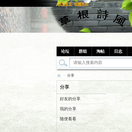
设为首页
收藏本站
论坛
群组
淘帖
日志
›
分享
草
分享
根
好友的分享
笔
我的分享
记
随便看看