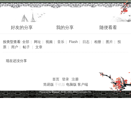
分享
好友的分享
我的分享
随便看看
按类型查看:
全部
|
网址
|
视频
|
音乐
|
Flash
|
日志
|
相册
|
图片
|
投
票
|
用户
|
帖子
|
文章
现在还没分享
首页
|
登录
|
注册
简易版
手机版
电脑版
客户端
草根笔记
(
沪ICP备16030315号-1
)
Powered by
Discuz!
X3.5
© 2001-2013
Comsenz
Inc.