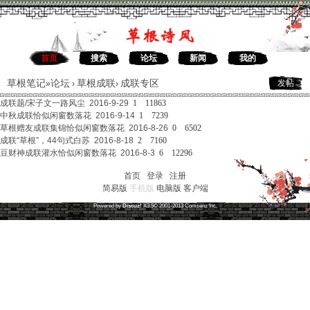
首页
搜索
论坛
新闻
我的
草根笔记
论坛
草根成联
成联专区
发帖
»
›
›
成联题/宋子文
一路风尘 2016-9-29
1
11863
中秋成联
恰似闲窗数落花 2016-9-14
1
7239
草根赠友成联集锦
恰似闲窗数落花 2016-8-26
0
6502
成联“草根”，44句式
白苏 2016-8-18
2
7160
豆财神成联灌水
恰似闲窗数落花 2016-8-3
6
12296
首页
|
登录
|
注册
简易版
手机版
电脑版
客户端
草根笔记
(
沪ICP备16030315号-1
)
Powered by
Discuz!
X3.5
© 2001-2013
Comsenz
Inc.