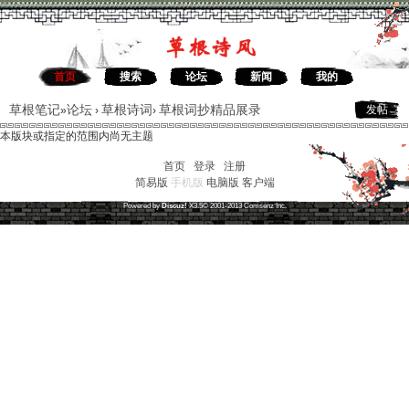
首页
搜索
论坛
新闻
我的
草根笔记
论坛
草根诗词
草根词抄精品展录
发帖
»
›
›
本版块或指定的范围内尚无主题
首页
|
登录
|
注册
简易版
手机版
电脑版
客户端
草根笔记
(
沪ICP备16030315号-1
)
Powered by
Discuz!
X3.5
© 2001-2013
Comsenz
Inc.