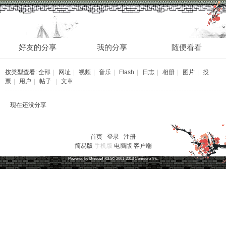
分享
好友的分享
我的分享
随便看看
按类型查看:
全部
|
网址
|
视频
|
音乐
|
Flash
|
日志
|
相册
|
图片
|
投
票
|
用户
|
帖子
|
文章
现在还没分享
首页
|
登录
|
注册
简易版
手机版
电脑版
客户端
草根笔记
(
沪ICP备16030315号-1
)
Powered by
Discuz!
X3.5
© 2001-2013
Comsenz
Inc.