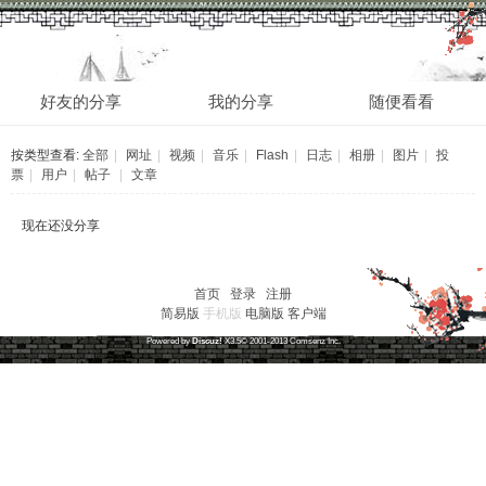
分享
好友的分享
我的分享
随便看看
按类型查看:
全部
|
网址
|
视频
|
音乐
|
Flash
|
日志
|
相册
|
图片
|
投
票
|
用户
|
帖子
|
文章
现在还没分享
首页
|
登录
|
注册
简易版
手机版
电脑版
客户端
草根笔记
(
沪ICP备16030315号-1
)
Powered by
Discuz!
X3.5
© 2001-2013
Comsenz
Inc.